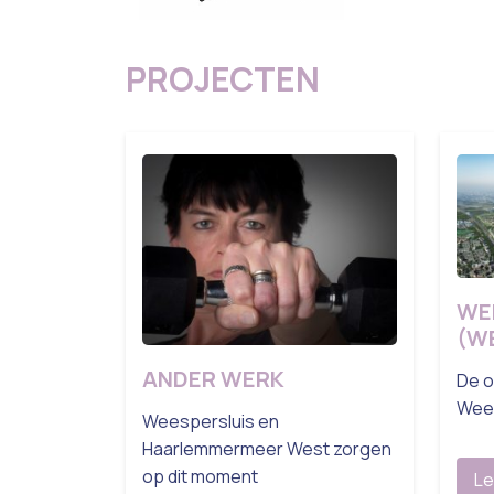
PROJECTEN
WE
(W
ANDER WERK
De o
Wees
Weespersluis en
Haarlemmermeer West zorgen
op dit moment
Le