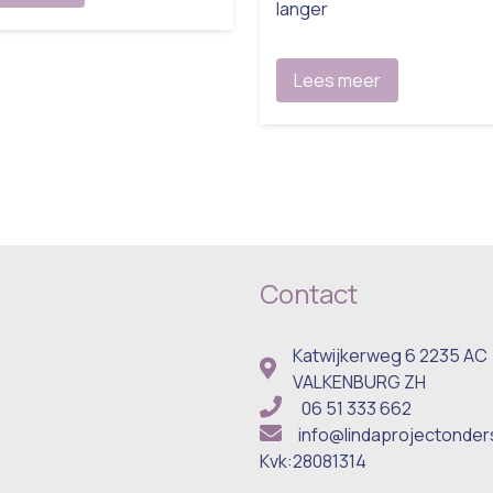
langer
Lees meer
Contact
Katwijkerweg 6 2235 AC
VALKENBURG ZH
06 51 333 662
info@lindaprojectonder
Kvk:
28081314